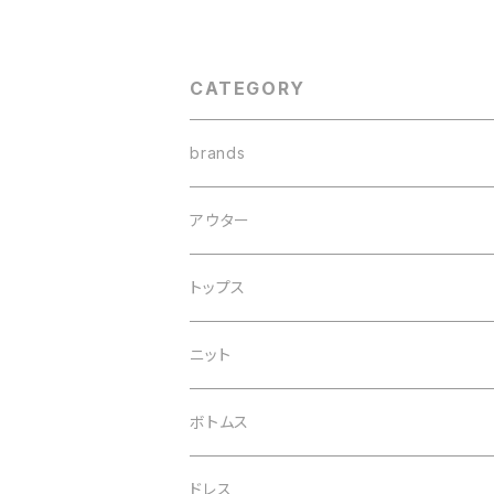
CATEGORY
brands
are studio
アウター
cletoile
トップス
cletoile vintage
ニット
INCAUSA
ボトムス
Laura Lombardi
ドレス