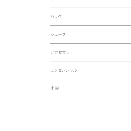
liquid
バッグ
MACHETE
シューズ
MARTINIANO
アクセサリー
NANIN
エッセンシャル
Nothing Written
小物
WALANCE
Wolf Circus